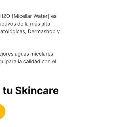
H2O [Micellar Water] es
activos de la más alta
matológicas, Dermashop y
jores aguas micelares
ipara la calidad con el
 tu Skincare