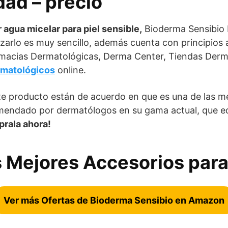
dad – precio
r agua micelar para piel sensible,
Bioderma Sensibio 
lizarlo es muy sencillo, además cuenta con principios 
Farmacias Dermatológicas, Derma Center, Tiendas Der
rmatológicos
online.
 producto están de acuerdo en que es una de las me
omendado por dermatólogos en su gama actual, que equ
rala ahora!
 Mejores Accesorios para
Ver más Ofertas de Bioderma Sensibio en Amazon