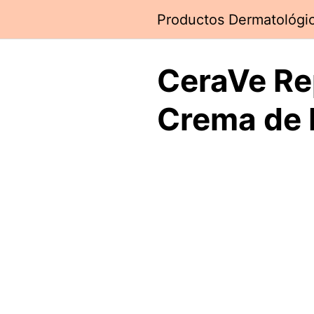
Saltar
Productos Dermatológi
al
contenido
CeraVe Re
Crema de 