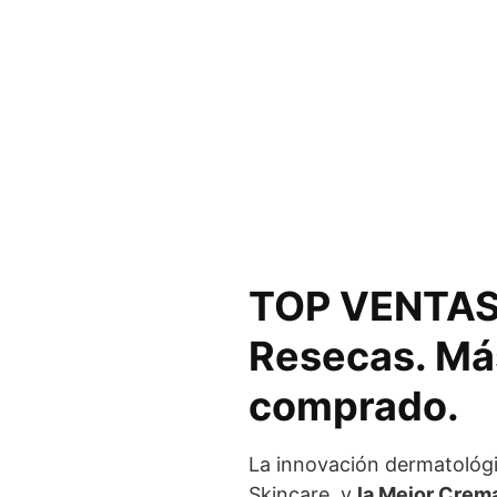
TOP VENTAS 
Resecas. Más
comprado.
La innovación dermatológi
Skincare, y
la Mejor Crem