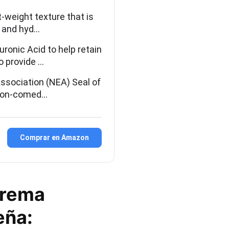
-weight texture that is
h and hyd…
onic Acid to help retain
o provide …
ssociation (NEA) Seal of
, non-comed…
Comprar en Amazon
Crema
eña: