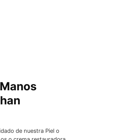
 Manos
 han
dado de nuestra Piel o
os o crema restauradora