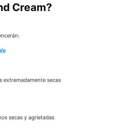
and Cream?
encerán:
Ve
nos extremadamente secas
os secas y agrietadas