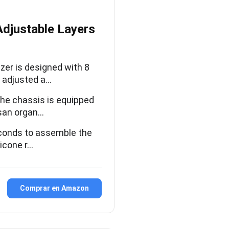
Adjustable Layers
er is designed with 8
e adjusted a…
he chassis is equipped
usan organ…
econds to assemble the
licone r…
Comprar en Amazon