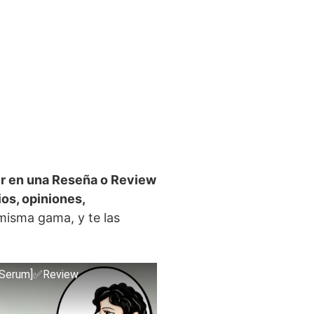
r en una Reseña o Review
ios, opiniones,
misma gama, y te las
l Serum]✅Review