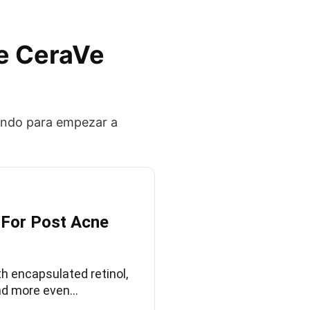
de CeraVe
rando para empezar a
 For Post Acne
 encapsulated retinol,
and more even…