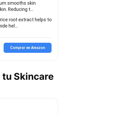
erum smooths skin
kin. Reducing t…
ice root extract helps to
mide hel…
Comprar en Amazon
 tu Skincare