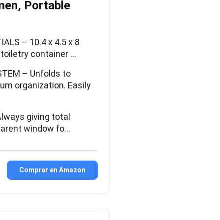
men, Portable
S – 10.4 x 4.5 x 8
oiletry container …
EM – Unfolds to
m organization. Easily
ays giving total
nsparent window fo…
Comprar en Amazon