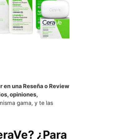
r en una Reseña o Review
ios, opiniones,
misma gama, y te las
eraVe? ¿Para