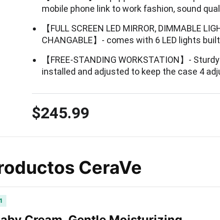
mobile phone link to work fashion, sound qual
【FULL SCREEN LED MIRROR, DIMMABLE LIGH
CHANGABLE】- comes with 6 LED lights built i
【FREE-STANDING WORKSTATION】- Sturdy te
installed and adjusted to keep the case 4 adj
$245.99
Productos CeraVe
1
aby Cream, Gentle Moisturizing