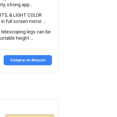
ity, strong app…
TS, & LIGHT COLOR
n full screen mirror …
lescoping legs can be
ustable height …
Comprar en Amazon