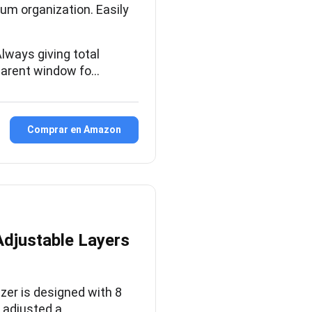
m organization. Easily
ays giving total
nsparent window fo…
Comprar en Amazon
Adjustable Layers
er is designed with 8
e adjusted a…