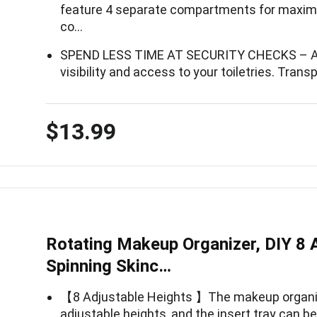
feature 4 separate compartments for maximu
co…
SPEND LESS TIME AT SECURITY CHECKS – Alw
visibility and access to your toiletries. Tra
$13.99
Rotating Makeup Organizer, DIY 8 
Spinning Skinc…
【8 Adjustable Heights 】The makeup organiz
adjustable heights, and the insert tray can b