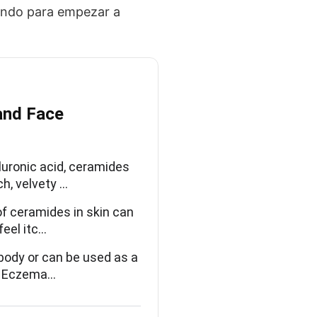
rando para empezar a
and Face
uronic acid, ceramides
h, velvety …
f ceramides in skin can
feel itc…
body or can be used as a
al Eczema…