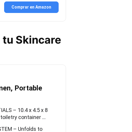
Comprar en Amazon
 tu Skincare
men, Portable
S – 10.4 x 4.5 x 8
oiletry container …
EM – Unfolds to