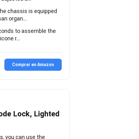
he chassis is equipped
usan organ…
econds to assemble the
licone r…
Comprar en Amazon
ode Lock, Lighted
, you can use the