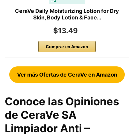
#3
CeraVe Daily Moisturizing Lotion for Dry
Skin, Body Lotion & Face…
$13.49
Comprar en Amazon
Ver más Ofertas de CeraVe en Amazon
Conoce las Opiniones
de CeraVe SA
Limpiador Anti –