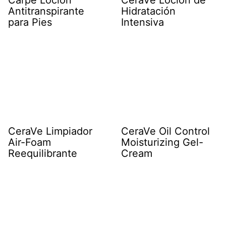
Carpe Loción
CeraVe Loción de
Antitranspirante
Hidratación
para Pies
Intensiva
CeraVe Limpiador
CeraVe Oil Control
Air-Foam
Moisturizing Gel-
Reequilibrante
Cream