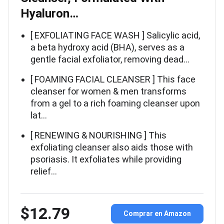
Hyaluron…
[ EXFOLIATING FACE WASH ] Salicylic acid,
a beta hydroxy acid (BHA), serves as a
gentle facial exfoliator, removing dead…
[ FOAMING FACIAL CLEANSER ] This face
cleanser for women & men transforms
from a gel to a rich foaming cleanser upon
lat…
[ RENEWING & NOURISHING ] This
exfoliating cleanser also aids those with
psoriasis. It exfoliates while providing
relief…
$12.79
Comprar en Amazon