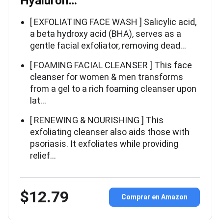
Hyaluron…
[ EXFOLIATING FACE WASH ] Salicylic acid,
a beta hydroxy acid (BHA), serves as a
gentle facial exfoliator, removing dead…
[ FOAMING FACIAL CLEANSER ] This face
cleanser for women & men transforms
from a gel to a rich foaming cleanser upon
lat…
[ RENEWING & NOURISHING ] This
exfoliating cleanser also aids those with
psoriasis. It exfoliates while providing
relief…
$12.79
Comprar en Amazon