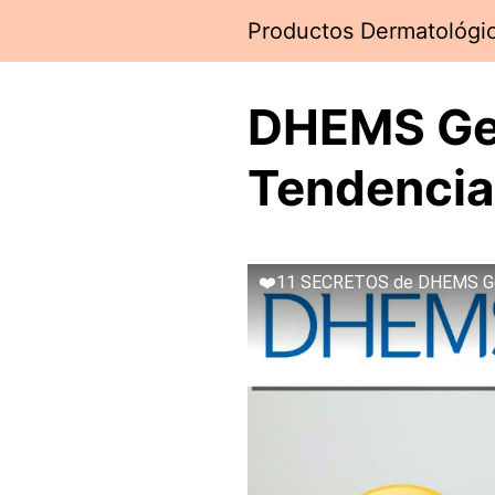
Saltar
Productos Dermatológi
al
contenido
DHEMS Gel
Tendencia
❤️11 SECRETOS de DHEMS Gel 