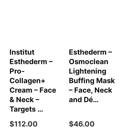
Institut
Esthederm –
B
Esthederm –
Osmoclean
S
Pro-
Lightening
H
Collagen+
Buffing Mask
W
Cream – Face
– Face, Neck
M
& Neck –
and Dé…
R
Targets …
C
$112.00
$46.00
$