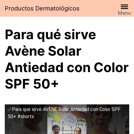
Saltar
Productos Dermatológicos
al
Menu
contenido
Para qué sirve
Avène Solar
Antiedad con Color
SPF 50+
✅Para qué sirve AVÈNE Solar Antiedad con Color SPF
50+ #shorts