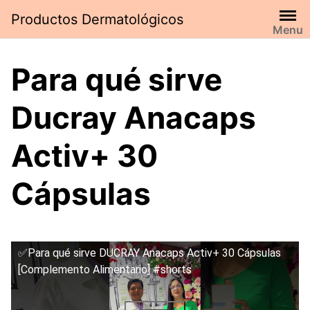
Saltar
Productos Dermatológicos
al
Menu
contenido
Para qué sirve
Ducray Anacaps
Activ+ 30
Cápsulas
✅Para qué sirve DUCRAY Anacaps Activ+ 30 Cápsulas
[Complemento Alimentario] #shorts