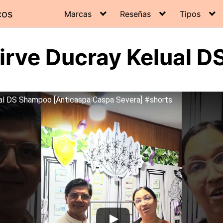
cos
Marcas
Reseñas
Tipos
sirve Ducray Kelual 
al DS Shampoo [Anticaspa Caspa Severa] #shorts