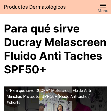
Saltar
Productos Dermatológicos
al
Menu
contenido
Para qué sirve
Ducray Melascreen
Fluido Anti Taches
SPF50+
✅Para qué sirve DUCRAY Melascreen Fluido Anti
Manchas Protector SPF 50+ [Fluide Antitaches]
#shorts