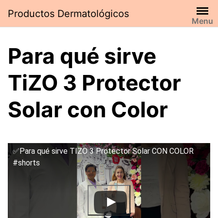
Saltar
Productos Dermatológicos
al
Menu
contenido
Para qué sirve
TiZO 3 Protector
Solar con Color
✅Para qué sirve TIZO 3 Protector Solar CON COLOR
#shorts