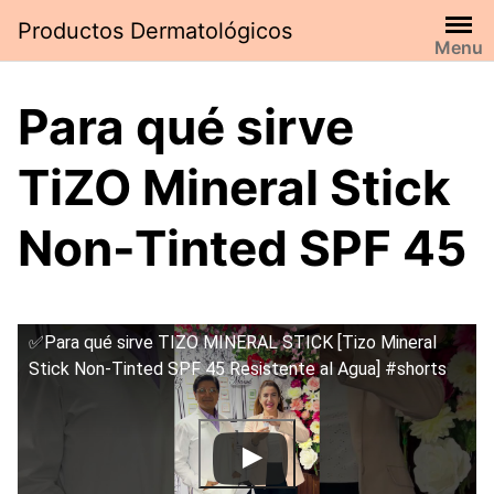
Saltar
Productos Dermatológicos
al
Menu
contenido
Para qué sirve
TiZO Mineral Stick
Non-Tinted SPF 45
✅Para qué sirve TIZO MINERAL STICK [Tizo Mineral
Stick Non-Tinted SPF 45 Resistente al Agua] #shorts