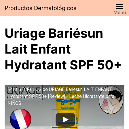
Saltar
Productos Dermatológicos
al
Menu
contenido
Uriage Bariésun
Lait Enfant
Hydratant SPF 50+
💛13 SECRETOS de URIAGE Bariésun LAIT ENFANT
Hydratant SPF 50+ [Review]✅Leche Hidratante para
NIÑOS