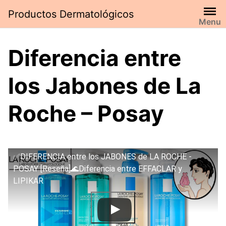
Saltar
Productos Dermatológicos
al
Menu
contenido
Diferencia entre
los Jabones de La
Roche – Posay
✅DIFERENCIA entre los JABONES de LA ROCHE -
POSAY [Reseña]🌊Diferencia entre EFFACLAR y
LIPIKAR