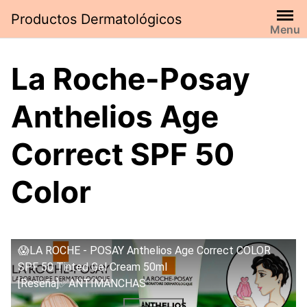
Saltar
Productos Dermatológicos
al
Menu
contenido
La Roche-Posay
Anthelios Age
Correct SPF 50
Color
😱LA ROCHE - POSAY Anthelios Age Correct COLOR
SPF 50 Tinted Gel Cream 50ml
[Reseña]✅ANTIMANCHAS