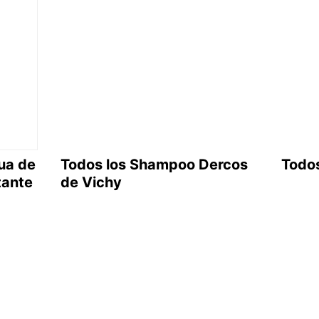
gua de
Todos los Shampoo Dercos
Todos
tante
de Vichy