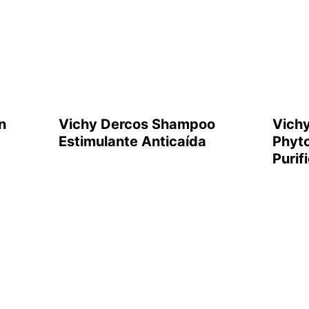
n
Vichy Dercos Shampoo
Vich
Estimulante Anticaída
Phyto
Purif