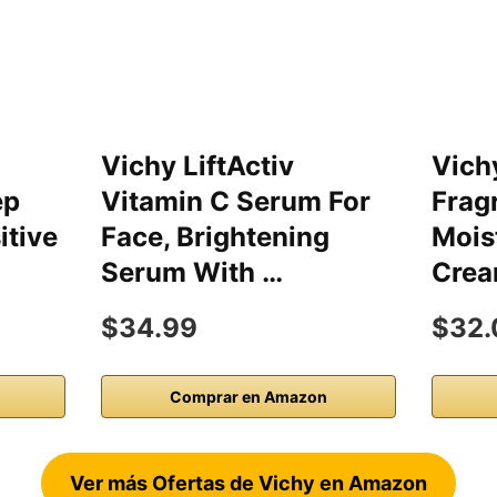
Vichy LiftActiv
Vich
ep
Vitamin C Serum For
Frag
itive
Face, Brightening
Mois
Serum With …
Crea
$34.99
$32.
Comprar en Amazon
Ver más Ofertas de Vichy en Amazon