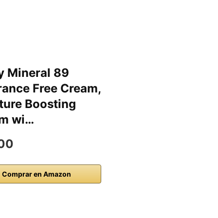
y Mineral 89
rance Free Cream,
ture Boosting
m wi…
00
Comprar en Amazon