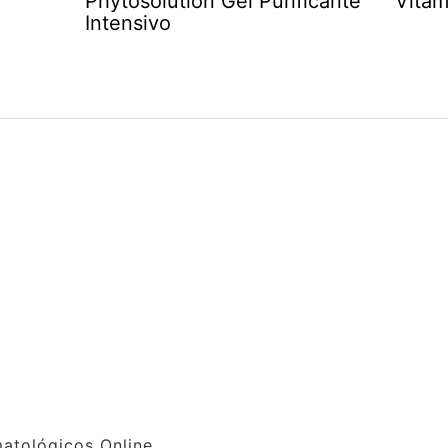
Phytosolution Gel Purificante
Vitam
Intensivo
atológicos Online