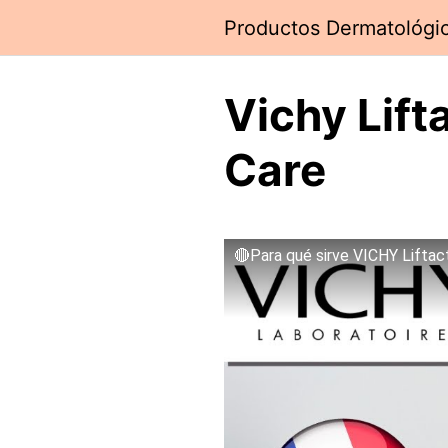
Saltar
Productos Dermatológi
al
contenido
Vichy Lift
Care
🔴Para qué sirve VICHY Lifta